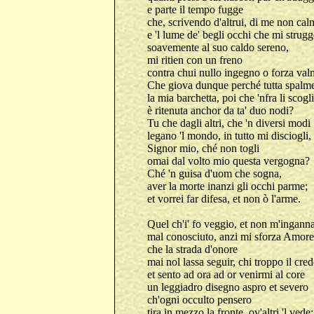
e parte il tempo fugge
che, scrivendo d'altrui, di me non cal
e 'l lume de' begli occhi che mi strugg
soavemente al suo caldo sereno,
mi ritien con un freno
contra chui nullo ingegno o forza val
Che giova dunque perché tutta spalm
la mia barchetta, poi che 'nfra li scogli
è ritenuta anchor da ta' duo nodi?
Tu che dagli altri, che 'n diversi modi
legano 'l mondo, in tutto mi disciogli,
Signor mio, ché non togli
omai dal volto mio questa vergogna?
Ché 'n guisa d'uom che sogna,
aver la morte inanzi gli occhi parme;
et vorrei far difesa, et non ò l'arme.
Quel ch'i' fo veggio, et non m'inganna
mal conosciuto, anzi mi sforza Amore
che la strada d'onore
mai nol lassa seguir, chi troppo il cred
et sento ad ora ad or venirmi al core
un leggiadro disegno aspro et severo
ch'ogni occulto pensero
tira in mezzo la fronte, ov'altri 'l vede: