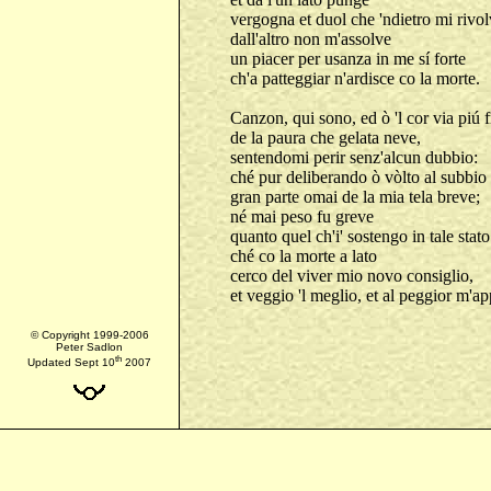
vergogna et duol che 'ndietro mi rivol
dall'altro non m'assolve
un piacer per usanza in me sí forte
ch'a patteggiar n'ardisce co la morte.
Canzon, qui sono, ed ò 'l cor via piú 
de la paura che gelata neve,
sentendomi perir senz'alcun dubbio:
ché pur deliberando ò vòlto al subbio
gran parte omai de la mia tela breve;
né mai peso fu greve
quanto quel ch'i' sostengo in tale stato
ché co la morte a lato
cerco del viver mio novo consiglio,
et veggio 'l meglio, et al peggior m'ap
© Copyright 1999-2006
Peter Sadlon
th
Updated Sept 10
2007