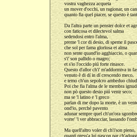
vostra vaghezza acqueta
un mover d'occhi, un ragionar, un can
quanto fia quel piacer, se questo è tan
Da l'altra parte un pensier dolce et ag
con faticosa et dilectevol salma
sedendosi entro l'alma,
preme 'l cor di desio, di speme il pasc
che sol per fama glorïosa et alma
non sente quand'io agghiaccio, o quan
s'i' son pallido o magro;
et s'io l'occido piú forte rinasce.
Questo d'allor ch'i' m'addormiva in fa
venuto è di dí in dí crescendo meco,
e temo ch'un sepolcro ambeduo chiud
Poi che fia l'alma de le membra ignud
non pò questo desio piú venir seco;
ma se 'l latino e 'l greco
parlan di me dopo la morte, è un vent
ond'io, perché pavento
adunar sempre quel ch'un'ora sgombr
vorre' 'l ver abbracciar, lassando l'om
Ma quell'altro voler di ch'i'son pieno,
quanti press'a lui nascon par ch'adugg