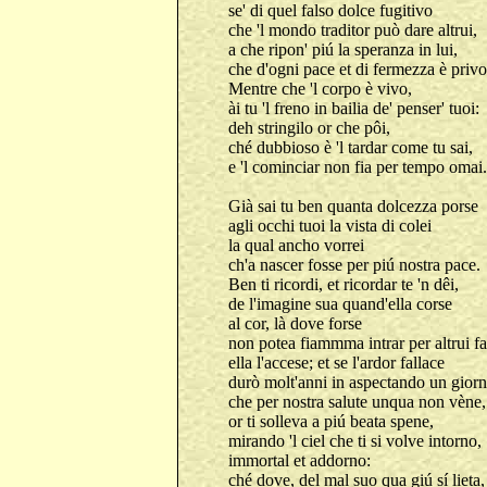
se' di quel falso dolce fugitivo
che 'l mondo traditor può dare altrui,
a che ripon' piú la speranza in lui,
che d'ogni pace et di fermezza è priv
Mentre che 'l corpo è vivo,
ài tu 'l freno in bailia de' penser' tuoi:
deh stringilo or che pôi,
ché dubbioso è 'l tardar come tu sai,
e 'l cominciar non fia per tempo omai.
Già sai tu ben quanta dolcezza porse
agli occhi tuoi la vista di colei
la qual ancho vorrei
ch'a nascer fosse per piú nostra pace.
Ben ti ricordi, et ricordar te 'n dêi,
de l'imagine sua quand'ella corse
al cor, là dove forse
non potea fiammma intrar per altrui fa
ella l'accese; et se l'ardor fallace
durò molt'anni in aspectando un giorn
che per nostra salute unqua non vène,
or ti solleva a piú beata spene,
mirando 'l ciel che ti si volve intorno,
immortal et addorno:
ché dove, del mal suo qua giú sí lieta,