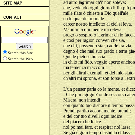
ad altro lagrimar ch'i' non soleva:
SITE MAP
ché, vedendo ogni giorno il fin piú pr
mille fïate ò chieste a Dio quell'ale
CONTACT
co le quai del mortale
carcer nostro intelletto al ciel si leva.
Ma infin a qui nïente mi releva
prego o sospiro o lagrimar ch'io faccia
e cosí per ragion conven che sia,
ché chi, possendo star, cadde tra via,
degno è che mal suo grado a terra gia
Search this Site
Quelle pietose braccia
Search the Web
in ch'io mi fido, veggio aperte anchor
ma temenza m'accora
per gli altrui exempli, et del mio stato
ch'altri mi sprona, et son forse a l'ext
L'un penser parla co la mente, et dice:
- Che pur agogni? onde soccorso atte
Misera, non intendi
con quanto tuo disnore il tempo passa
Prendi partito accortamente, prendi;
e del cor tuo divelli ogni radice
del piacer che felice
nol pò mai fare, et respirar nol lassa.
Se già è gran tempo fastidita et lassa