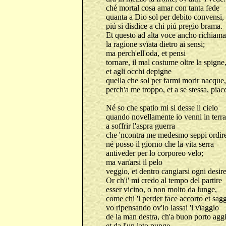
ché mortal cosa amar con tanta fede
quanta a Dio sol per debito convensi,
piú si disdice a chi piú pregio brama.
Et questo ad alta voce ancho richiama
la ragione svïata dietro ai sensi;
ma perch'ell'oda, et pensi
tornare, il mal costume oltre la spigne
et agli occhi depigne
quella che sol per farmi morir nacque,
perch'a me troppo, et a se stessa, piac
Né so che spatio mi si desse il cielo
quando novellamente io venni in terra
a soffrir l'aspra guerra
che 'ncontra me medesmo seppi ordir
né posso il giorno che la vita serra
antiveder per lo corporeo velo;
ma varïarsi il pelo
veggio, et dentro cangiarsi ogni desire
Or ch'i' mi credo al tempo del partire
esser vicino, o non molto da lunge,
come chi 'l perder face accorto et sagg
vo ripensando ov'io lassai 'l vïaggio
de la man destra, ch'a buon porto agg
et da l'un lato punge