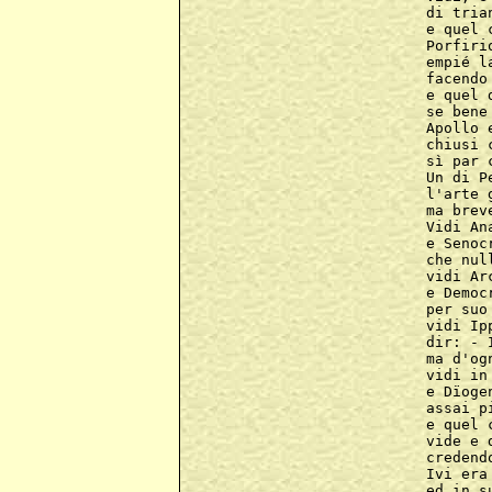
di tria
e quel 
Porfiri
empié l
facendo
e quel 
se bene
Apollo 
chiusi 
sì par 
Un di P
l'arte 
ma brev
Vidi An
e Senoc
che nul
vidi Ar
e Democ
per suo
vidi Ip
dir: - 
ma d'og
vidi in
e Dïoge
assai p
e quel 
vide e 
credend
Ivi era
ed in s