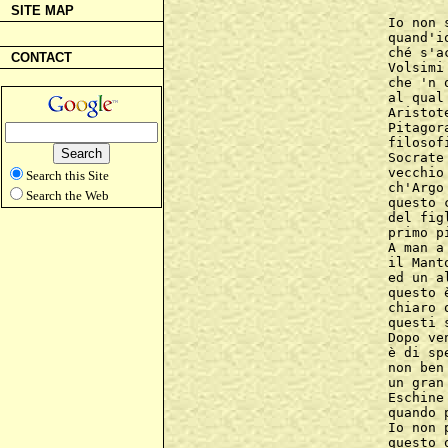
SITE MAP
Io non 
quand'i
ché s'a
CONTACT
Volsimi
che 'n 
al qual
Aristot
Pitagor
filosof
Socrate
vecchio
Search this Site
ch'Argo
Search the Web
questo 
del fig
primo p
A man a
il Mant
ed un a
questo 
chiaro 
questi 
Dopo ve
è di sp
non ben
un gran
Eschine
quando 
Io non 
questo 