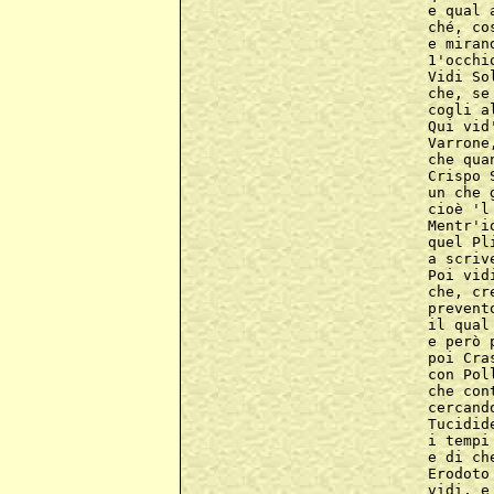
e qual 
ché, co
e miran
1'occhi
Vidi So
che, se
cogli a
Qui vid
Varrone
che qua
Crispo 
un che 
cioè 'l
Mentr'i
quel Pl
a scriv
Poi vid
che, cr
prevent
il qual
e però 
poi Cra
con Pol
che con
cercand
Tucidid
i tempi
e di ch
Erodoto
vidi, e