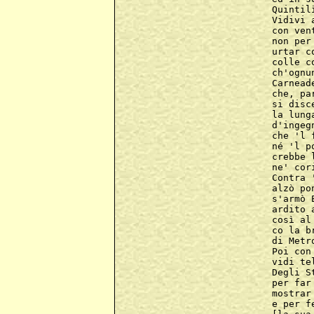
Quintil
Vidivi 
con ven
non per
urtar c
colle c
ch'ognu
Carnead
che, pa
si disc
la lung
d'ingeg
che 'l 
né 'l p
crebbe 
ne' cor
Contra 
alzò po
s'armò 
ardito 
così al
co la b
di Metr
Poi con
vidi te
Degli S
per far
mostrar
e per f